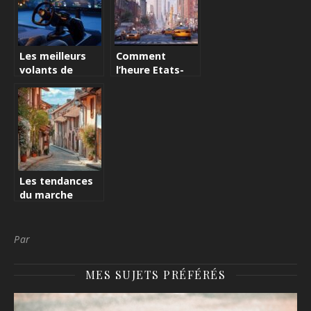
organisationnelle
d’experts
Les meilleurs
Comment
volants de
l’heure Etats-
simulation 2024
Unis New York
: Fanatec face a
impacte vos
la gamme
deploiements
Thrustmaster
d’applications
Les tendances
du marche
locatif selon le
Code Postal
Bourg-en-
Par
Bresse
MES SUJETS PRÉFÉRÉS