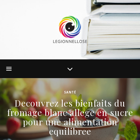
SANTÉ
Decouvrez les bienfaits du
fromage blanc allege en sucre
pour une alimentation
equilibree