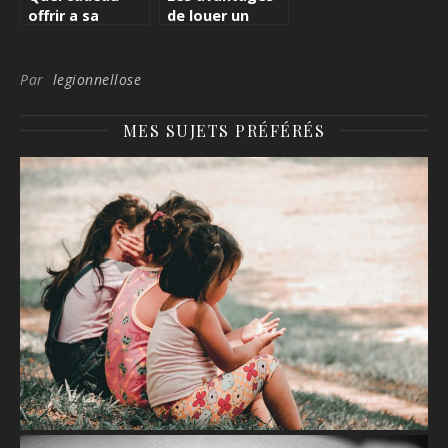
offrir a sa
de louer un
maman pour la
purificateur
fete des meres
d’air
?
Par
legionnellose
MES SUJETS PRÉFÉRÉS