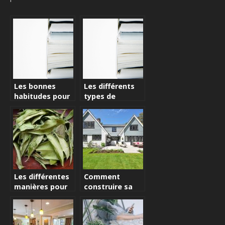
Les bonnes
Les différents
habitudes pour
types de
être en forme
meubles W.C et
leurs critères de
sélection!
Les différentes
Comment
manières pour
construire sa
se détendre
maison en
fonction des
enfants?