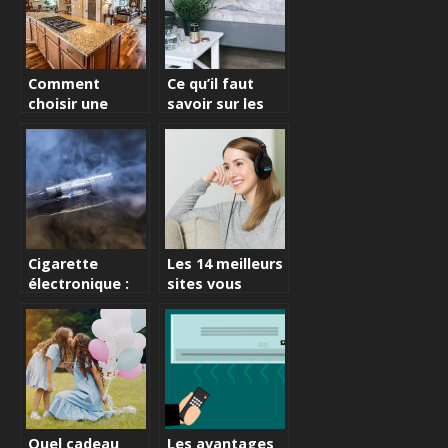
Comment
Ce qu’il faut
choisir une
savoir sur les
maison pour
traitements
son bien-être ?
anticancéreux
Cigarette
Les 14 meilleurs
électronique :
sites vous
les avantages
permettant de
considérables
profiter
de ce dispositif
gratuitement
de la musique
sur telephone
en 2021
Quel cadeau
Les avantages