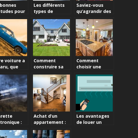
 bonnes
Les différents
Saviez-vous
itudes pour
types de
qu’agrandir des
e en forme
meubles W.C et
pièces peut
leurs critères de
augmenter une
sélection!
estimation
maison ?
e voiture a
Comment
Comment
aru, que
construire sa
choisir une
e ?
maison en
maison pour
fonction des
son bien-être ?
enfants?
arette
Achat d’un
Les avantages
tronique :
appartement :
de louer un
 avantages
Quelques
purificateur
sidérables
conseils avant
d’air