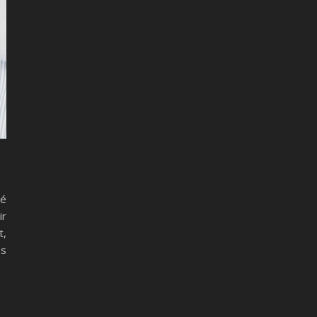
sé
ir
t,
ns