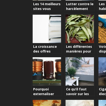
Les 14 meilleurs
Lutter contre le
Les
sites vous
harcèlement
hab
permettant de
sexuel : le
êtr
profiter
travail des
gratuitement
entreprises
de la musique
sur telephone
en 2021
La croissance
Les différentes
Votr
des offres
manières pour
disp
d’estimation
se détendre
fair
des maisons en
ligne
Pourquoi
Ce qu’il faut
Cig
externaliser
savoir sur les
élec
l’ingenierie
traitements
les
electronique ?
anticancéreux
con