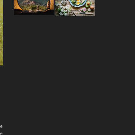
de
te