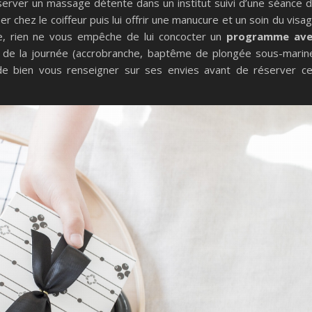
réserver un massage détente dans un institut suivi d’une séance 
er chez le coiffeur puis lui offrir une manucure et un soin du visa
ve, rien ne vous empêche de lui concocter un
programme ave
g de la journée (accrobranche, baptême de plongée sous-marin
de bien vous renseigner sur ses envies avant de réserver c