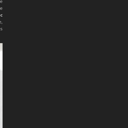
de
ge
c
e,
es