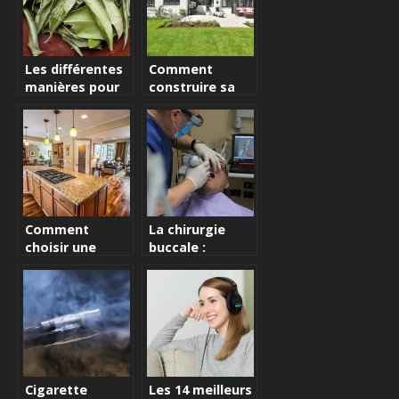
Les différentes
Comment
manières pour
construire sa
se détendre
maison en
fonction des
enfants?
Comment
La chirurgie
choisir une
buccale :
maison pour
l’intervention du
son bien-être ?
chirurgien
dentiste
Cigarette
Les 14 meilleurs