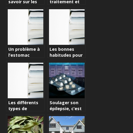
savoir sur les
traitement et
traitements
complications
anticancéreux
de la maladie
des
légionnaires
Un problème à
Les bonnes
l’estomac
habitudes pour
inattendu, voici
être en forme
de bons
conseils pour
vous
Les différents
Soulager son
types de
épilepsie, c’est
meubles W.C et
possible ?
leurs critères de
sélection!