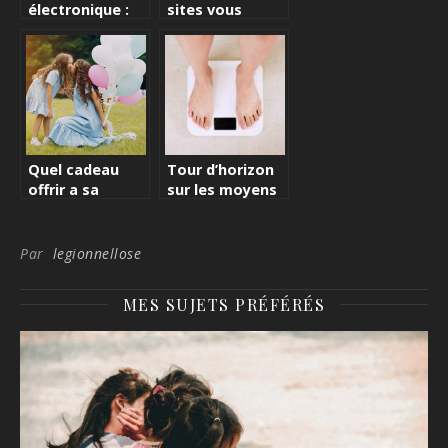
électronique :
sites vous
les avantages
permettant de
considérables
profiter
de ce dispositif
gratuitement
de la musique
sur telephone
en 2021
Quel cadeau
Tour d’horizon
offrir a sa
sur les moyens
maman pour la
efficaces pour
fete des meres
perdre du poids
?
Par
legionnellose
MES SUJETS PRÉFÉRÉS